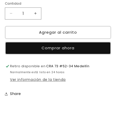
Cantidad
oferta
Reducir
Aumentar
cantidad
cantidad
para
para
Set
Set
Agregar al carrito
corazón
corazón
perla
perla
Comprar ahora
Retiro disponible en
CRA 73 #52-34 Medellín
Normalmente está listo en 24 horas
Ver información de la tienda
Share