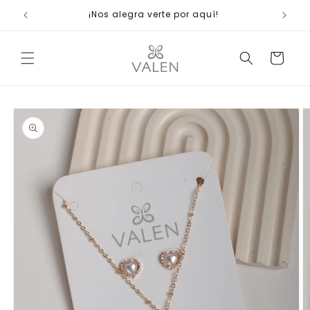
Ir
ienda
¡Nos alegra verte por aquí!
directamente
al contenido
Carrito
Ir
directamente
a la
información
del producto