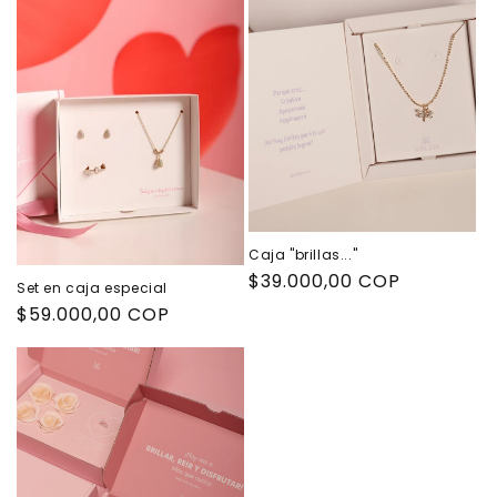
Caja "brillas..."
Precio
$39.000,00 COP
Set en caja especial
habitual
Precio
$59.000,00 COP
habitual