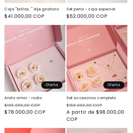
Caja "brillas.." dije giratorio
Set perla - caja especial
Precio
$41.000,00 COP
Precio
$62.000,00 COP
habitual
habitual
Oferta
Oferta
Anillo amor - rodio
Set accesorios completo
Precio
Precio
Precio
Precio
$105.000,00 COP
$159.000,00 COP
habitual
$78.000,00 COP
de
habitual
A partir de $98.000,00
de
oferta
COP
oferta