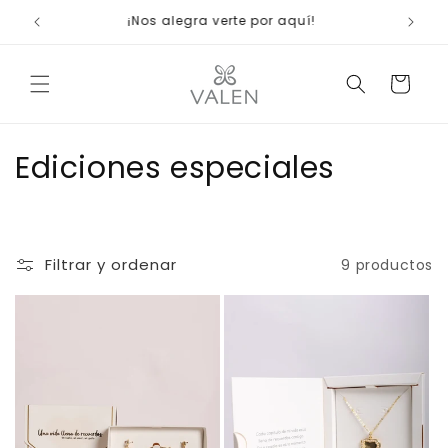
Ir
ienda
¡Nos alegra verte por aquí!
directamente
al contenido
Carrito
C
Ediciones especiales
o
l
Filtrar y ordenar
9 productos
e
c
c
i
ó