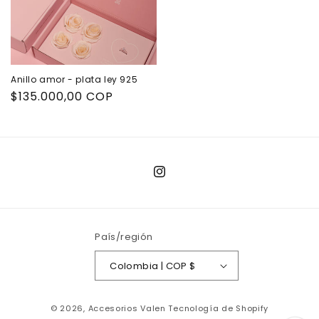
Anillo amor - plata ley 925
Precio
$135.000,00 COP
habitual
Instagram
País/región
Colombia | COP $
Formas
© 2026,
Accesorios Valen
Tecnología de Shopify