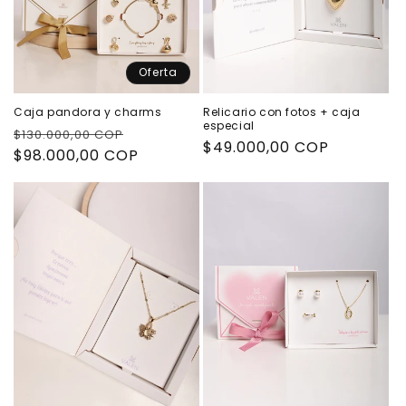
n
:
Oferta
Relicario con fotos + caja
Caja pandora y charms
especial
Precio
Precio
$130.000,00 COP
Precio
$49.000,00 COP
habitual
$98.000,00 COP
de
habitual
oferta