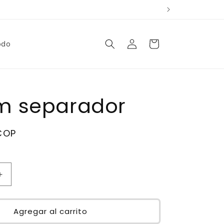
Iniciar
Carrito
odo
sesión
N
m separador
COP
Aumentar
cantidad
para
Charm
Agregar al carrito
separador