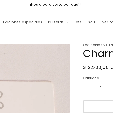
¡Nos alegra verte por aquí!
Ediciones especiales
Pulseras
Sets
SALE
Ver t
ACCESORIOS VALE
Char
Precio
$12.500,00 
habitual
Cantidad
Reducir
cantidad
para
Charm
separador