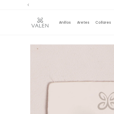
Ir
directamente
al contenido
Anillos
Aretes
Collares
Ir
directamente
a la
información
del producto