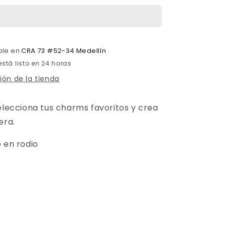
ble en
CRA 73 #52-34 Medellín
stá listo en 24 horas
ión de la tienda
elecciona tus charms favoritos y crea
era.
 en rodio