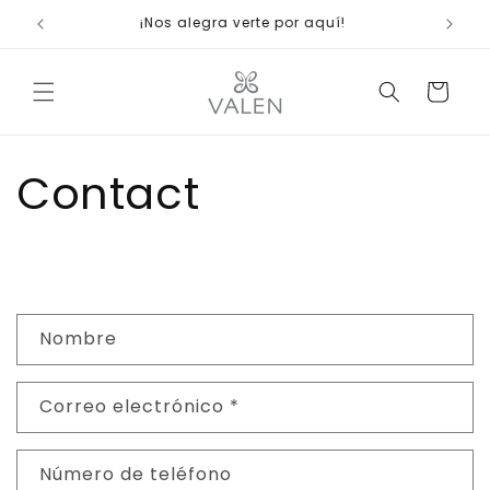
Ir
ienda
¡Nos alegra verte por aquí!
directamente
al contenido
Carrito
Contact
F
Nombre
o
r
Correo electrónico
*
m
u
l
Número de teléfono